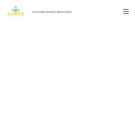
Lumos Terápiás, Tanácsadó és Fejlesztő Központ