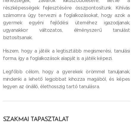
nehézségek, zavarok kiküszöbölésére, illetve a
részképességek fejlesztésére összpontosítunk. Kihívás
számomra úgy tervezni a foglalkozásokat, hogy azok a
gyermek egyéni fejlődési üteméhez igazodjanak,
ugyanakkor változatos, élményszerű tanulást
biztosítsanak.
Hiszem, hogy a játék a legtisztább megismerési, tanulási
forma, így a foglalkozások alapját is a játék képezi.
Legfőbb célom, hogy a gyerekek örömmel tanuljanak,
mindenki a lehető legjobbat kihozza magából, és képes
legyen az önálló, élethosszig tartó tanulásra.
SZAKMAI TAPASZTALAT