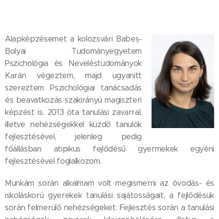
Alapképzésemet a kolozsvári Babeș-
Bolyai Tudományegyetem
Pszichológia és Neveléstudományok
Karán végeztem, majd ugyanitt
szereztem Pszichológiai tanácsadás
és beavatkozás szakirányú magiszteri
képzést is. 2013 óta tanulási zavarral,
illetve nehézségekkel küzdő tanulók
fejlesztésével, jelenleg pedig
főállásban atipikus fejlődésű gyermekek egyéni
fejlesztésével foglalkozom.
Munkám során alkalmam volt megismerni az óvodás- és
iskoláskorú gyerekek tanulási sajátosságait, a fejlődésük
során felmerülő nehézségeket. Fejlesztés során a tanulási