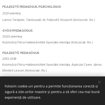
FEJLESZTŐ PEDAGÓGUS, PSZICHOLÓGUS
2021-jelenleg
Lumos Terápiás, Tanácsadó és Fejlesztő Központ (Kolozsvár, Ro.)
GYÓGYPEDAGÓGUS
2020-jelenleg
Kozmutza Flóra Hallássérültek Speciális Iskolája (Kolozsvár, Ro.)
FEJLESZTŐ PEDAGÓGUS
2013-2018
Kozmutza Flóra Hallássérültek Speciális Iskolája, Apáczai Csere János
Elméleti Líceum (Kolozsvár, Ro.)
Folosim cookie-uri pentru a permite funcționarea corectă și
TANULMÁNYOK
sigură a site-urilor noastre și pentru a vă oferi cea mai bună
experiență de utilizare.