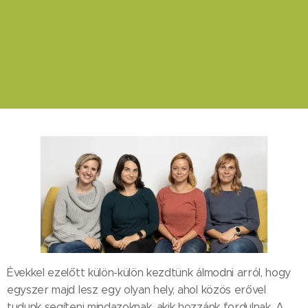
Évekkel ezelőtt külön-külön kezdtünk álmodni arról, hogy
egyszer majd lesz egy olyan hely, ahol közös erővel
tudunk segíteni mindazoknak, akik hozzánk fordulnak. A