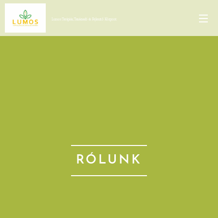
Lumos Terápiás, Tanácsadó és Fejlesztő Központ
RÓLUNK