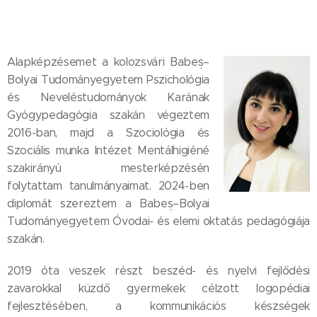
Alapképzésemet a kolozsvári Babeș–
Bolyai Tudományegyetem Pszichológia
és Neveléstudományok Karának
Gyógypedagógia szakán végeztem
2016-ban, majd a Szociológia és
Szociális munka Intézet Mentálhigiéné
szakirányú mesterképzésén
folytattam tanulmányaimat. 2024-ben
diplomát szereztem a Babeș–Bolyai
Tudományegyetem Óvodai- és elemi oktatás pedagógiája
szakán.
2019 óta veszek részt beszéd- és nyelvi fejlődési
zavarokkal küzdő gyermekek célzott logopédiai
fejlesztésében, a kommunikációs készségek