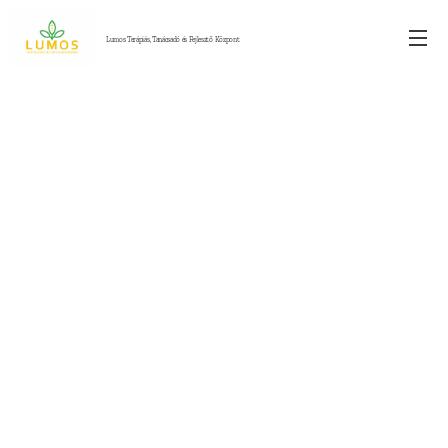
Lumos Terápiás, Tanácsadó és Fejlesztő Központ