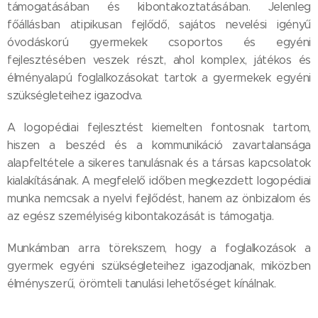
támogatásában és kibontakoztatásában. Jelenleg
főállásban atipikusan fejlődő, sajátos nevelési igényű
óvodáskorú gyermekek csoportos és egyéni
fejlesztésében veszek részt, ahol komplex, játékos és
élményalapú foglalkozásokat tartok a gyermekek egyéni
szükségleteihez igazodva.
A logopédiai fejlesztést kiemelten fontosnak tartom,
hiszen a beszéd és a kommunikáció zavartalansága
alapfeltétele a sikeres tanulásnak és a társas kapcsolatok
kialakításának. A megfelelő időben megkezdett logopédiai
munka nemcsak a nyelvi fejlődést, hanem az önbizalom és
az egész személyiség kibontakozását is támogatja.
Munkámban arra törekszem, hogy a foglalkozások a
gyermek egyéni szükségleteihez igazodjanak, miközben
élményszerű, örömteli tanulási lehetőséget kínálnak.