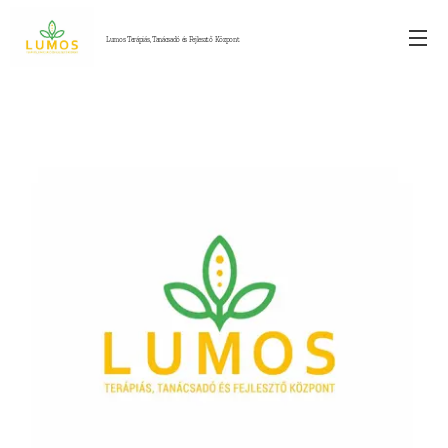
Lumos Terápiás, Tanácsadó és Fejlesztő Központ